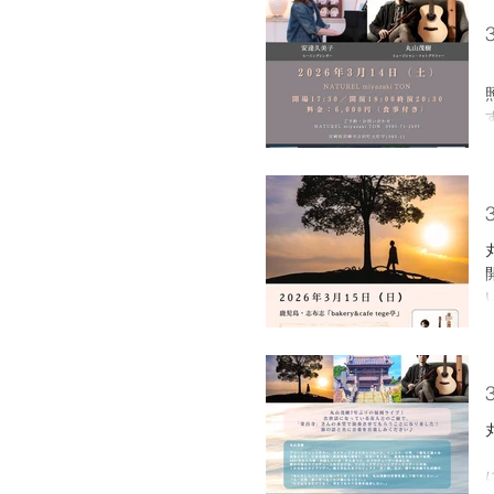
1
0
h