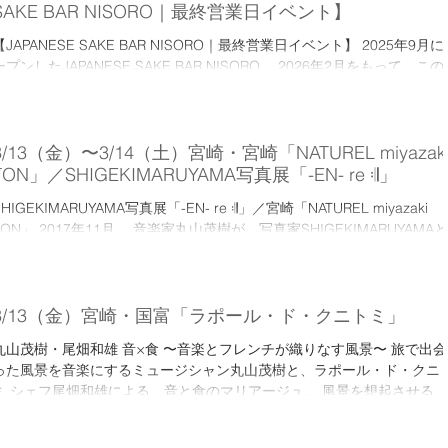
類の日本酒を食事のコースに合わせて楽しむコンセプトを開発し、新し
SAKE BAR NISORO｜最終営業日イベント】
価値観の日本酒製造を通し、尾瀬の環境保全と女性のエンパワーメント
【JAPANESE SAKE BAR NISORO｜最終営業日イベント】 2025年9月に
援という社会課題解決にも取り組んでいます。 永井さんに蔵の想いを語
ープンしたJAPANESE SAKE BAR NISORO。 2026年2月をもって、この
ていただきながら、様々なお酒を楽しんでいただきます。 さらに、店主
「現形態」での営業を終了することになりました。 最後の営業日となる 
丸山茂樹による永井酒造のお酒から生まれた楽曲「かわば」などを披露
月24日（火） に、感謝の気持ちを込めた特別イベントを開催します。 
日本酒と音楽が重なり合う特別なマリアージュをご体験ください。 フー
の日は、店内に残るすべての日本酒を、テイスティングし放題でご提供
は、川崎食材を中心とした料理を提供しているTETO-TEOが、日本酒に
そして、音 × 酒のライブも♪ミュージシャン参加者がいたら、その場で
3/13（金）〜3/14（土）宮崎・宮崎「NATUREL miyazak
わせた料理をご用意いたします。 永井酒造のお酒 × 音楽 ×.
ッションも…？ 半年間の感謝を込めた、一夜限りの「音楽と日本酒の祭
TON」／SHIGEKIMARUYAMA写真展「-EN- re 𝄇」
り」です。どうぞ、特別な時間を一緒に過ごしましょう！ 【開催概要】 
SHIGEKIMARUYAMA写真展「-EN- re 𝄇」／宮崎「NATUREL miyazaki
日時 2026年2月24日（火） 19:00～22:30※途中参加OK ■ 会場
TON」 2017年11月、 音楽家丸山茂樹が、写真家SHIGEKIMARUYAMAと
JAPANESE SAKE BAR NISORO（Nokuchi lab. ノクチラボ内）神奈川県
して発表した写真集「 -EN- 」。 「 -EN- 」とは、「縁」であり、「円」
崎市高津区溝口3-3-8 セシーズイシイ10 1F ■ 定員 18名様（完全予約
であり、「点」であり、「線」であり、「encounter（出会い）」であ
制） ■ 会費 10,000円（日本酒テイスティングし放題）※１杯ずつのキャ
り、丸山茂樹の表現のように変容するものである。 日本各地、そして世
ッシュオン参加も可 ※現金
各地を旅し、音楽が生まれる風景と出会ってきた。 その音楽が生まれる
3/13（金）宮崎・国富「ラポール・ド・クニトミ」
間には、いつも奇跡的な「 -EN- 」が目の前に現れている。 音楽のよう
丸山茂樹・尾畑和雄 音×食 〜音楽とフレンチが織りなす風景〜 旅で出会
紡がれた写真。 つながるご縁が織りなす作品。 「-EN-」から広がる旅
った風景を音楽にするミュージシャン丸山茂樹と、ラポール・ド・クニ
風景を、ぜひ会場でご体感ください。
ミ シェフ尾畑和雄による、音と食のマリアージュ。 風景を想起させる音
――――――――――――――――――――――― ■開催概要 2026年
楽と、シェフが考える、丸山茂樹の音楽に合わせたコース料理をお届け
3/13〜 11:00〜16:00 店内奥スペース ※3/14（土）はイベント開催。
ます。 2019年ぶりの開催です！ 2026年3月13日（金） OPEN 18:30お
ベント参加の方もご覧になれます。 観覧無料 会場｜ 「NATUREL