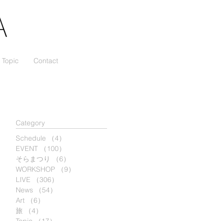
Topic
Contact
​Category
４
Schedule
（4）
4件の記事
EVENT
（100）
100件の記事
そらまつり
（6）
6件の記事
R
WORKSHOP
（9）
9件の記事
永
LIVE
（306）
306件の記事
News
（54）
54件の記事
ッ
Art
（6）
6件の記事
旅
（4）
4件の記事
種
E