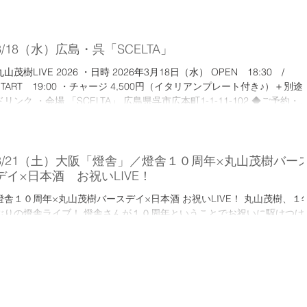
17:00LIVE 17:30〜18:30 ・料金 1000円＋お気持ち制 ・場所「栄昌
寺」 福岡県福岡市西区今宿町４９１ ※無料Pあり <ご予約・お問い合
せ> 尾木由優子 08042800854
3/18（水）広島・呉「SCELTA」
丸山茂樹LIVE 2026 ・日時 2026年3月18日（水） OPEN 18:30 /
RT 19:00 ・チャージ 4,500円（イタリアンプレート付き♪）＋別途１
・会場 「SCELTA」 広島県呉市広本町1-1-11-102 ◆ご予約・お
問い合わせ SCELTA TEL:0823-74-8244 NISORO事務局
isoro@maruyamashigeki.com
3/21（土）大阪「燈舎」／燈舎１０周年×丸山茂樹バー
デイ×日本酒 お祝いLIVE！
燈舎１０周年×丸山茂樹バースデイ×日本酒 お祝いLIVE！ 丸山茂樹、１
ぶりの燈舎ライブ！ 燈舎さんが１０周年ということでお祝いに駆けつけ
す。 そして１か月先ではありますが毎年恒例の丸山茂樹バースデイも一
に。 夜は、丸山茂樹が2025年から川崎ではじめた日本酒BARが燈舎へや
ってくる！ 丸山茂樹のセレクトした日本酒が飲める音×酒企画もやりま
す！ みんなでお祝いのお祭りをしましょう！ 昼夜、両方の参加も大歓迎
です！ 日時：3月21日（土） 会場「 燈舎（TOMOSHIYA）」 大阪府大
市都島区高倉1-1-17 〈昼の部〉 〜燈舎１０周年お祝いライブ〜 OPEN