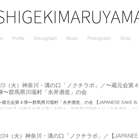
le
Profile
Discograph
Music
Photograph
Shop
2/3（火）神奈川・溝の口「ノクチラボ」／〜蔵元会第
弾〜群馬県川場村「永井酒造」の会
〜蔵元会第４弾〜群馬県川場村「永井酒造」の会 【JAPANESE SAKE BA
NISORO】の蔵元会第４弾！今回は、群馬県川場村より「永井酒造」の
井則吉社長をお迎えします。 ＜蔵のご紹介＞ 創業１８８６年。利根川源
流域に位置する群馬県川場村で「自然美を表現する綺麗な酒造り」をモ
トーに“水芭蕉”と“谷川岳”の２銘柄を醸す酒蔵です。「伝統と革新」をテ
ーマに、スパークリング、スティル、ヴィンテージ、デザートという４
2/24（火）神奈川・溝の口「ノクチラボ」／【JAPANES