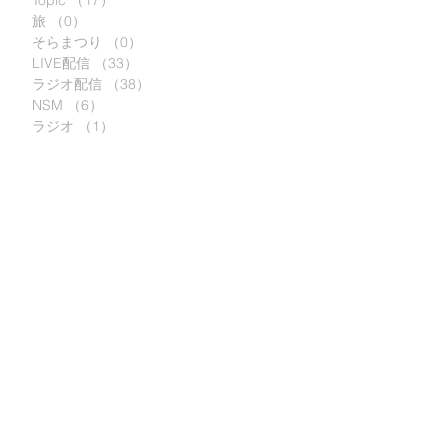
Topic
（17）
17件の記事
い
旅
（0）
0件の記事
支
そらまつり
（0）
0件の記事
オ
っ
LIVE配信
（33）
33件の記事
・
ラジオ配信
（38）
38件の記事
2
。
NSM
（6）
6件の記事
こ
ド
ラジオ
（1）
1件の記事
。
合
セ
i
■
川
界
瞬
に
の
ト
し
イ
食