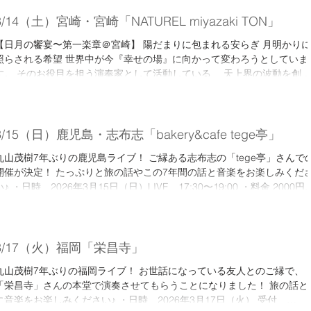
事 19:00〜ライブ 20:00〜 料金：8000円（スパークリングワイン付） ☆
miyazaki TON」 宮崎県宮崎市吉村町大町甲1989-11...
出演 丸山茂樹 定員：20名様限定 ◆場所：ラポール・ド・クニトミ〒880
3/14（土）宮崎・宮崎「NATUREL miyazaki TON」
102宮崎県国富町宮王丸438-1 TEL 0985 (36) 6565 https://www.rapport
【日月の饗宴〜第一楽章＠宮崎】 陽だまりに包まれる安らぎ 月明かりに
de-kunitomi.com/ ◆ご予約・お問い合わせ ラポール・ド・クニトミ TEL
照らされる希望 世界中が今『幸せの場』に向かって変わろうとしていま
985 (36) 6565
す。 そのお役目を担う演奏家として活動している、 天上界の波動を創り
出すヒーリングシンガーkumikoと地球の自然界のエネルギーを音楽を通
て創り出すミュージシャン丸山茂樹さんの演奏イベントとなります。 そ
演奏を聴くことで皆様の元に触れ、自分自身をより知っていくことでよ
豊かな人生を歩まれるキッカケにして頂けます。 日時 2026年3月14日
3/15（日）鹿児島・志布志「bakery&cafe tege亭」
（土） 開場17:30 開演18:00 終演20:30予定 会場 「NATUREL miyazaki
丸山茂樹7年ぶりの鹿児島ライブ！ ご縁ある志布志の「tege亭」さんで
TON」 宮崎県宮崎市吉村町大町甲1989-11 https://ange-
開催が決定！ たっぷりと旅の話やこの7年間の話と音楽をお楽しみくだ
forest.com/naturel-ton 参加費 6,000円（お食事プレート付き） ◆ご予
い♪ ・日時 2026年3月15日（日）LIVE 17:30〜19:00 ・料金 2000円
約・問い合わせ 0985-71-2699 前売りチケット販売開始2/1〜 限定50枚 
（席に限りがありますので予約をお願いします。） フード、ドリンク販
約フォームからも可
アリ ドリンクのみ持込み可 ・場所「tege亭」 鹿児島県志布志市松山
ttps://docs.google.com/forms/d/e/1FAIpQLSc6YCbkN
泰野2790-1 <ご予約・お問い合わせ> 080-3962-4138
3/17（火）福岡「栄昌寺」
丸山茂樹7年ぶりの福岡ライブ！ お世話になっている友人とのご縁で、
「栄昌寺」さんの本堂で演奏させてもらうことになりました！ 旅の話と
に音楽をお楽しみください♪ ・日時 2026年3月17日（火） 受付