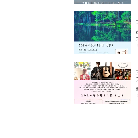
STA
ドリンク 
n