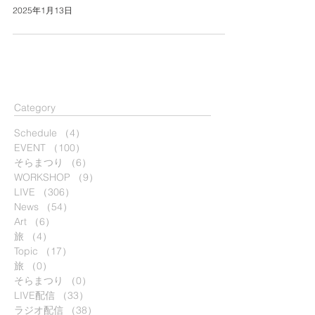
2025年1月13日
​Category
Schedule
（4）
4件の記事
EVENT
（100）
100件の記事
そらまつり
（6）
6件の記事
WORKSHOP
（9）
9件の記事
LIVE
（306）
306件の記事
News
（54）
54件の記事
Art
（6）
6件の記事
旅
（4）
4件の記事
Topic
（17）
17件の記事
旅
（0）
0件の記事
そらまつり
（0）
0件の記事
LIVE配信
（33）
33件の記事
ラジオ配信
（38）
38件の記事