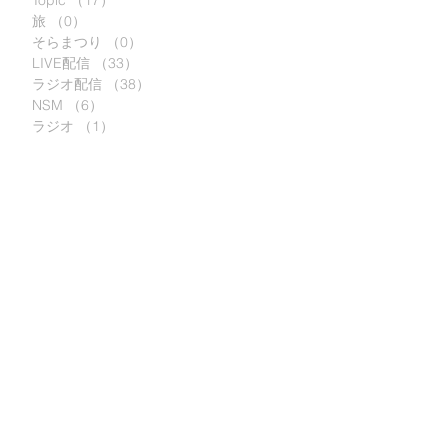
Topic
（17）
17件の記事
旅
（0）
0件の記事
そらまつり
（0）
0件の記事
ボ
LIVE配信
（33）
33件の記事
る
ラジオ配信
（38）
38件の記事
な
NSM
（6）
6件の記事
ラジオ
（1）
1件の記事
宮
ボ
る
な
ボ
る
な