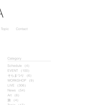
Topic
Contact
​Category
ウ
Schedule
（4）
4件の記事
EVENT
（100）
100件の記事
そらまつり
（6）
6件の記事
WORKSHOP
（9）
9件の記事
ト
LIVE
（306）
306件の記事
.
News
（54）
54件の記事
Art
（6）
6件の記事
旅
（4）
4件の記事
イ