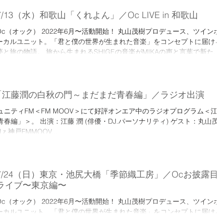
7/13（水）和歌山「くれよん」／Oc LIVE in 和歌山
Oc（オック） 2022年6月〜活動開始！ 丸山茂樹プロデュース、ツイン
ーカルユニット。「君と僕の世界が生まれた音楽」をコンセプトに届け
夢と旅の物語。 旅から生まれるSHIGEの音楽がMIKAの声と言葉で新た
世界に…。 旅で見てきた世界と夢見た世界の融合。...
（木）「江藤潤の白秋の門～まだまだ青春編」／ラジオ出演
ュニティFM＜FM MOOV＞にて好評オンエア中のラジオプログラム＜江
春編」＞。 出演：江藤 潤 (俳優・DJ.パーソナリティ) ゲスト：丸山茂
神戸FMMOOV...
7/24（日）東京・池尻大橋「季節織工房」／Ocお披露目
ライブ〜東京編〜
Oc（オック） 2022年6月〜活動開始！ 丸山茂樹プロデュース、ツイン
ーカルユニット。「君と僕の世界が生まれた音楽」をコンセプトに届け