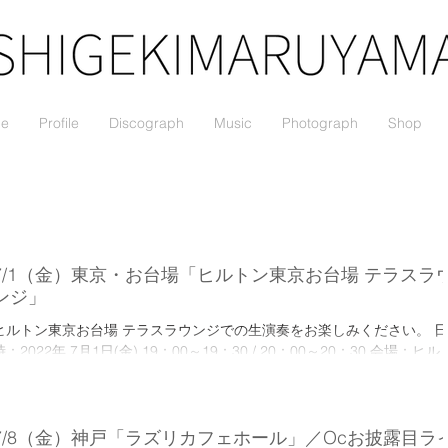
le
Profile
Discograph
Music
Photograph
Shop
7/1（金）東京・お台場「ヒルトン東京お台場 テラスラ
ンジ」
ヒルトン東京お台場 テラスラウンジでの生演奏をお楽しみください。 日
時：2022年 7月1日(金) 19：00～19：30 / 20：00～20：30 会場：ヒル
ン東京お台場 テラスラウンジ 東京都港区台場1-9-1 ▼その他詳細・予約..
7/8（金）神戸「ラズリカフェホール」／Ocお披露目ラ