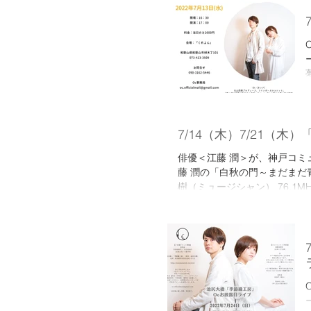
7/14（木）7/21
俳優＜江藤 潤＞が、神戸コミ
藤 潤の「白秋の門～まだまだ青
樹（ミュージシャン） 76,1MHｚ