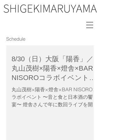
Schedule
8/30（日）大阪「陽香」／
丸山茂樹×陽香×燈舎×BAR
NISOROコラボイベント〜
音と食と日本酒の饗宴〜
丸山茂樹×陽香×燈舎×BAR NISOROコ
ラボイベント 〜音と食と日本酒の饗
宴〜 燈舎さんで年に数回ライブを開催
しているミュージシャン丸山茂樹。 そ
のライブの際、いつもお食事をいただ
いている陽香。 日本酒BARも展開して
いる丸山茂樹と陽香のマスターによる