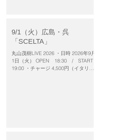
変態ペアリングの話が盛り上がり、 燈
舎とのご縁で今回の会が実現！ 陽香の
お料理に日本酒をマリアージュ。 燈舎
のお料理と日本酒に音楽をマリアージ
9/1（火）広島・呉
ュ。 この日しか味わえない唯一無二の
ペアリングをお楽しみいただきます。
「SCELTA」
どうぞお楽しみください♪ 日時：8月
丸山茂樹LIVE 2026 ・日時 2026年9月
30日（日） OPEN 17:30／START
1日（火） OPEN 18:30 / START
18:00 18:00〜19:00 ライブ【音×
19:00 ・チャージ 4,500円（イタリア
酒】 燈舎のおつまみ付き 19:00〜
ンプレート付き♪）＋別途１ドリンク
20:00 ペアリングタイム【陽香の料
・会場 「SCELTA」 広島県呉市広本町
理×日本酒】 20:15〜20:30 フィナー
1-1-11-102 ◆ご予約・お問い合わせ
レ【丸山茂樹ミニライブ】 チャージ：
SCELTA TEL:0823-74-8244 NISORO事
11,000円 【定員15名】 会場「 陽香
務局 nisoro@maruyamashigeki.com
（HINOCA）」 大阪府大阪市都島区高
倉町1-1-15 電話 06-7506-3571 ＊＊
＊＊＊＊＊＊＊＊ 【音×酒】とは、 丸
山茂樹が2011年から開