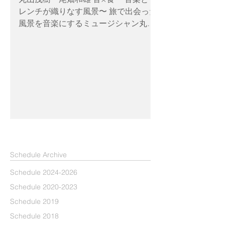
しめる、新しい形のライブイベント。
レンチが織りなす風景〜 旅で出会った
この日だけの一期一会を、ぜひ皆さま
風景を音楽にするミュージシャン丸山
とご一緒に！ オーナーの規子さんによ
茂樹と、ラポール・ド・クニトミ シェ
る着付体験も同時開催！ ＜日時＞
フ尾畑和雄による、音と食のマリアー
2026年9月5日（土） 開場18:00 開演
ジュ。 風景を想起させる音楽と、シェ
18:30 終演21:00予定 ＜会場＞
フが考える、丸山茂樹の音楽に合わせ
「NATUREL TON」 宮崎県宮崎市吉村
たコース料理をお届けします。 今年2
町大町甲1989-11 https://ange-
度目の開催です！ 2026年9月6日
forest.com/naturel-ton ＜参加費＞
（日） OPEN 17:30 お食事 18:00 ライ
8,000円（お食事、日本酒ペアリング
ブ 19:00 料金：8000円（ハイボール付
付き） ＜出演＞...
き） ☆出演 丸山茂樹 定員：20名様限
定 ◆場所：ラポール・ド・クニトミ〒
​Schedule Archive
880-1102宮崎県国富町宮王丸438-1
TEL 0985 (36) 6565
Schedule 2024-2026
https://www.rapport-de-kunitomi.com/
Schedule 2020-2023
◆ご予約・お問い合わせ ラポール・
Schedule 2019
ド・クニトミ TEL 0985 (36) 6565
Schedule 2018