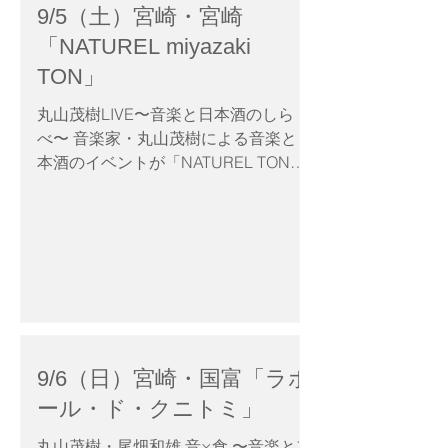
9/5（土）宮崎・宮崎
「NATUREL miyazaki
TON」
丸山茂樹LIVE〜音楽と日本酒のしら
べ〜 音楽家・丸山茂樹による音楽と日
本酒のイベントが「NATUREL TON」
で開催決定！ 丸山茂樹が2011年から
開催している地域の魅力を伝える音楽
×日本酒プロジェクト。 日本が世界に
誇る素晴らしい地域・風景・文化。 地
域固有の風景を【音】と【酒】に落と
し込み、イメージとして伝えていく試
みです。 間借りの日本酒BARを営業し
ている丸山茂樹が、 「NATUREL
9/6（日）宮崎・国富「ラポ
TON」の洋食に合わせた日本酒を用意
します。 日本酒から生まれた丸山茂樹
ール・ド・クニトミ」
の楽曲の世界観を「味覚」としても楽
丸山茂樹・尾畑和雄 音×食 〜音楽とフ