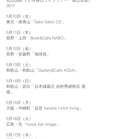
丸山茂樹 １か月毎日ライブツアー『旅は音楽』
2017
5月10日（水）
東京・南青山「Sake Salon OZ」
5月11日（木）
長野・上田「Book&Cafe NABO」
5月12日（金）
長野・安曇野「地球宿」
5月13日（土）
和歌山・和歌山「Gallery&Cafe AQUA」
5月14日（日）
和歌山・岩出「日本城蔵元 吉村秀雄商店 酒
蔵」
5月15日（月）
大阪・中崎町「花音 hanane t-shirt living」
5月16日（火）
広島・呉「foods bar image」
5月17日（水）