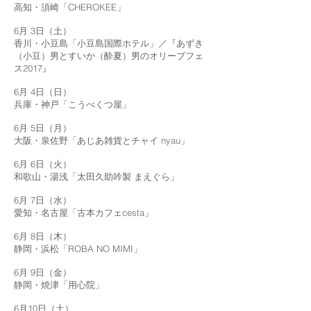
高知・須崎「CHEROKEE」
6月 3日（土）
香川・小豆島「小豆島国際ホテル」／『あずき
（小豆）男とすいか（酔夏）男のオリーブフェ
ス2017』
6月 4日（日）
兵庫・神戸「こうべくつ屋」
6月 5日（月）
大阪・泉佐野「あじあ雑貨とチャイ nyau」
6月 6日（火）
和歌山・湯浅「太田久助吟製 まえぐら」
6月 7日（水）
愛知・名古屋「古本カフェcesta」
6月 8日（木）
静岡・浜松「ROBA NO MIMI」
6月 9日（金）
静岡・焼津「用心院」
6月10日（土）