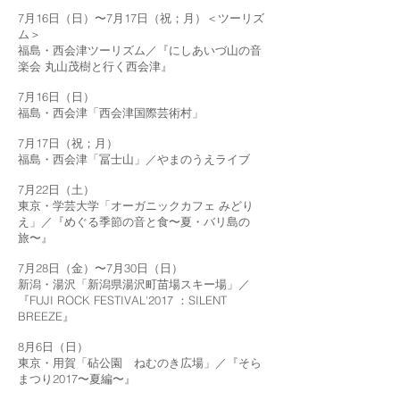
7月16日（日）〜7月17日（祝；月）＜ツーリズ
ム＞
福島・西会津ツーリズム／『にしあいづ山の音
楽会 丸山茂樹と行く西会津』
7月16日（日）
福島・西会津「西会津国際芸術村」
7月17日（祝；月）
福島・西会津「冨士山」／やまのうえライブ
7月22日（土）
東京・学芸大学「オーガニックカフェ みどり
え」／『めぐる季節の音と食〜夏・バリ島の
旅〜』
7月28日（金）〜7月30日（日）
新潟・湯沢「新潟県湯沢町苗場スキー場」／
『FUJI ROCK FESTIVAL'2017 ：SILENT
BREEZE』
8月6日（日）
東京・用賀「砧公園 ねむのき広場」／『そら
まつり2017〜夏編〜』