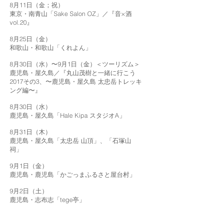
8月11日（金；祝）
東京・南青山「Sake Salon OZ」／『音×酒
vol.20』
8月25日（金）
和歌山・和歌山「くれよん」
8月30日（水）〜9月1日（金）＜ツーリズム＞
鹿児島・屋久島／『丸山茂樹と一緒に行こう
2017その3、〜鹿児島・屋久島 太忠岳トレッキ
ング編〜』
8月30日（水）
鹿児島・屋久島「Hale Kipa スタジオA」
8月31日（木）
鹿児島・屋久島「太忠岳 山頂」、「石塚山
祠」
9月1日（金）
鹿児島・鹿児島「かごっまふるさと屋台村」
9月2日（土）
鹿児島・志布志「tege亭」
9月4日（月）