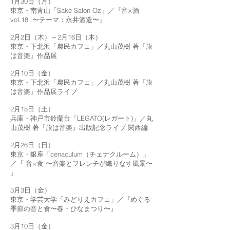
1月30日（月）
東京・南青山「Sake Salon Oz」／『音×酒
vol.18 〜テーマ：永井酒造〜』
2月2日（木）～2月16日（木）
東京・下北沢「農民カフェ」／丸山茂樹 著『旅
は音楽』作品展
2月10日（金）
東京・下北沢「農民カフェ」／丸山茂樹 著『旅
は音楽』作品展ライブ
2月18日（土）
兵庫・神戸市鈴蘭台「LEGATO(レガート)」／丸
山茂樹 著『旅は音楽』出版記念ライブ 関西編
2月26日（日）
東京・銀座「cenaculum（チェナクルーム）」
／『 音×食 〜音楽とフレンチが織りなす風景〜
』
3月3日（金）
東京・学芸大学「みどりえカフェ」／『めぐる
季節の音と食〜春・ひなまつり〜』
3月10日（金）