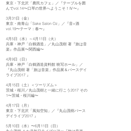
東京・下北沢「農民カフェ」／『テーブルを囲
んでvol.14〜口琴の世界へようこそ！Ⅳ〜』
3月31日（金）
東京・南青山「Sake Salon Oz」／『音×酒
vol.19〜テーマ：春〜』
4月5日（水）～4月11日（火）
兵庫・神戸「白鶴酒造」／丸山茂樹 著『旅は音
楽』作品展〜関西編〜
4月9日（日）
兵庫・神戸「白鶴酒造資料館 映写ホール」／
『丸山茂樹 著「旅は音楽」作品展＆バースデイ
ライブ2017 』
4月15日（土）＜ツーリズム＞
茨城・桜川／丸山茂樹と一緒に行こう2017 その
1〜茨城・桜川編〜
4月17日（月）
東京・下北沢「風知空知」／『丸山茂樹バース
デイライブ2017 』
5月10日（水）〜6月11日（日）