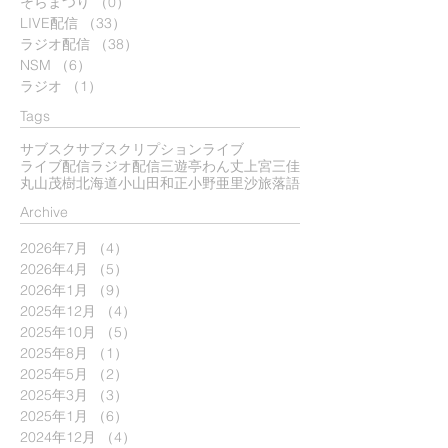
そらまつり
（0）
0件の記事
LIVE配信
（33）
33件の記事
ラジオ配信
（38）
38件の記事
NSM
（6）
6件の記事
ラジオ
（1）
1件の記事
Tags
サブスク
サブスクリプション
ライブ
ライブ配信
ラジオ配信
三遊亭わん丈
上宮三佳
丸山茂樹
北海道
小山田和正
小野亜里沙
旅
落語
​Archive
2026年7月
（4）
4件の記事
2026年4月
（5）
5件の記事
2026年1月
（9）
9件の記事
2025年12月
（4）
4件の記事
2025年10月
（5）
5件の記事
2025年8月
（1）
1件の記事
2025年5月
（2）
2件の記事
2025年3月
（3）
3件の記事
2025年1月
（6）
6件の記事
2024年12月
（4）
4件の記事