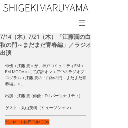
7/14（木）7/21（木）「江藤潤の白
秋の門～まだまだ青春編」／ラジオ
出演
俳優＜江藤 潤＞が、神戸コミュニティFM＜
FM MOOV＞にて好評オンエア中のラジオプ
ログラム＜江藤 潤の「白秋の門～まだまだ青
春編」＞。
出演：江藤 潤 (俳優・DJ.パーソナリティ)
ゲスト：丸山茂樹（ミュージシャン）
76,1MHｚ神戸FMMOOV