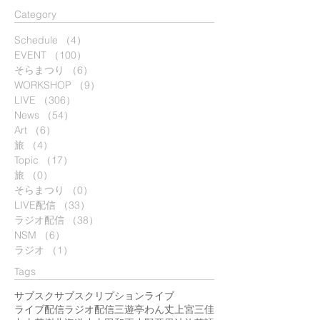
​Category
Schedule
（4）
4件の記事
EVENT
（100）
100件の記事
そらまつり
（6）
6件の記事
WORKSHOP
（9）
9件の記事
LIVE
（306）
306件の記事
News
（54）
54件の記事
Art
（6）
6件の記事
旅
（4）
4件の記事
Topic
（17）
17件の記事
旅
（0）
0件の記事
そらまつり
（0）
0件の記事
LIVE配信
（33）
33件の記事
ラジオ配信
（38）
38件の記事
NSM
（6）
6件の記事
ラジオ
（1）
1件の記事
Tags
サブスク
サブスクリプション
ライブ
ライブ配信
ラジオ配信
三遊亭わん丈
上宮三佳