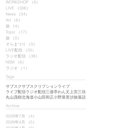
WORKSHOP
（9）
9件の記事
LIVE
（306）
306件の記事
News
（54）
54件の記事
Art
（6）
6件の記事
旅
（4）
4件の記事
Topic
（17）
17件の記事
旅
（0）
0件の記事
そらまつり
（0）
0件の記事
LIVE配信
（33）
33件の記事
ラジオ配信
（38）
38件の記事
NSM
（6）
6件の記事
ラジオ
（1）
1件の記事
Tags
サブスク
サブスクリプション
ライブ
ライブ配信
ラジオ配信
三遊亭わん丈
上宮三佳
丸山茂樹
北海道
小山田和正
小野亜里沙
旅
落語
​Archive
2026年7月
（4）
4件の記事
2026年4月
（5）
5件の記事