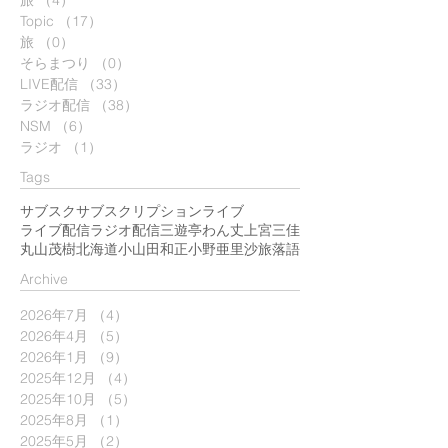
旅
（4）
4件の記事
Topic
（17）
17件の記事
旅
（0）
0件の記事
そらまつり
（0）
0件の記事
LIVE配信
（33）
33件の記事
ラジオ配信
（38）
38件の記事
NSM
（6）
6件の記事
ラジオ
（1）
1件の記事
Tags
サブスク
サブスクリプション
ライブ
ライブ配信
ラジオ配信
三遊亭わん丈
上宮三佳
丸山茂樹
北海道
小山田和正
小野亜里沙
旅
落語
​Archive
2026年7月
（4）
4件の記事
2026年4月
（5）
5件の記事
2026年1月
（9）
9件の記事
2025年12月
（4）
4件の記事
2025年10月
（5）
5件の記事
2025年8月
（1）
1件の記事
2025年5月
（2）
2件の記事