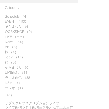
​Category
Schedule
（4）
4件の記事
EVENT
（100）
100件の記事
そらまつり
（6）
6件の記事
WORKSHOP
（9）
9件の記事
LIVE
（306）
306件の記事
News
（54）
54件の記事
Art
（6）
6件の記事
旅
（4）
4件の記事
Topic
（17）
17件の記事
旅
（0）
0件の記事
そらまつり
（0）
0件の記事
LIVE配信
（33）
33件の記事
ラジオ配信
（38）
38件の記事
NSM
（6）
6件の記事
ラジオ
（1）
1件の記事
Tags
サブスク
サブスクリプション
ライブ
ライブ配信
ラジオ配信
三遊亭わん丈
上宮三佳