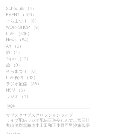
Schedule
（4）
4件の記事
EVENT
（100）
100件の記事
そらまつり
（6）
6件の記事
WORKSHOP
（9）
9件の記事
LIVE
（306）
306件の記事
News
（54）
54件の記事
Art
（6）
6件の記事
旅
（4）
4件の記事
Topic
（17）
17件の記事
旅
（0）
0件の記事
そらまつり
（0）
0件の記事
LIVE配信
（33）
33件の記事
ラジオ配信
（38）
38件の記事
NSM
（6）
6件の記事
ラジオ
（1）
1件の記事
Tags
サブスク
サブスクリプション
ライブ
ライブ配信
ラジオ配信
三遊亭わん丈
上宮三佳
丸山茂樹
北海道
小山田和正
小野亜里沙
旅
落語