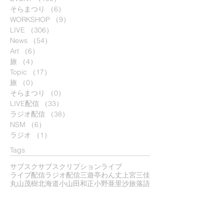
そらまつり
（6）
6件の記事
WORKSHOP
（9）
9件の記事
LIVE
（306）
306件の記事
News
（54）
54件の記事
Art
（6）
6件の記事
旅
（4）
4件の記事
Topic
（17）
17件の記事
旅
（0）
0件の記事
そらまつり
（0）
0件の記事
LIVE配信
（33）
33件の記事
ラジオ配信
（38）
38件の記事
NSM
（6）
6件の記事
ラジオ
（1）
1件の記事
Tags
サブスク
サブスクリプション
ライブ
ライブ配信
ラジオ配信
三遊亭わん丈
上宮三佳
丸山茂樹
北海道
小山田和正
小野亜里沙
旅
落語
​Archive
2026年7月
（4）
4件の記事