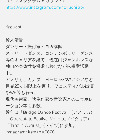
《インスタグラムアカウント》
https://www.instagram.com/nokuchilab/
☆guest
鈴木清貴
ダンサー・振付家・ヨガ講師
ストリートダンス、コンテンポラリーダンス
等のキャリアを経て、現在はジャンルレスな
独自の身体性を探求し続けながら鋭意活動
中。﻿
アメリカ、カナダ、ヨーロッパやアジアなど
世界25ヶ国以上を渡り、フェスティバル出演
やWS等も行う。
現代美術家、映像作家や音楽家とのコラボレ
ーション等も多数。﻿﻿﻿
近年は「Bridge Dance Festival」(アメリカ)
「Operastate Festival Veneto」(イタリア)
「Tanz in August」(ドイツ)に参加。
instagram: ksmania0628