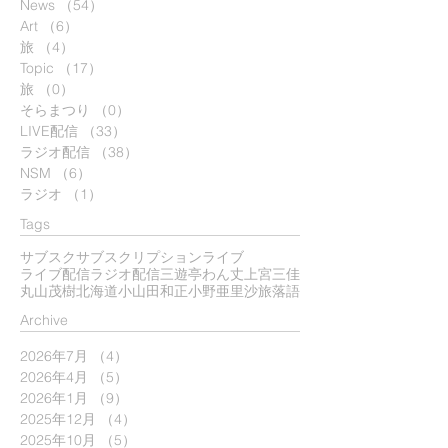
News
（54）
54件の記事
Art
（6）
6件の記事
旅
（4）
4件の記事
Topic
（17）
17件の記事
旅
（0）
0件の記事
そらまつり
（0）
0件の記事
LIVE配信
（33）
33件の記事
ラジオ配信
（38）
38件の記事
NSM
（6）
6件の記事
ラジオ
（1）
1件の記事
Tags
サブスク
サブスクリプション
ライブ
ライブ配信
ラジオ配信
三遊亭わん丈
上宮三佳
丸山茂樹
北海道
小山田和正
小野亜里沙
旅
落語
​Archive
2026年7月
（4）
4件の記事
2026年4月
（5）
5件の記事
2026年1月
（9）
9件の記事
2025年12月
（4）
4件の記事
2025年10月
（5）
5件の記事