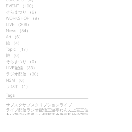
EVENT
（100）
100件の記事
そらまつり
（6）
6件の記事
WORKSHOP
（9）
9件の記事
LIVE
（306）
306件の記事
News
（54）
54件の記事
Art
（6）
6件の記事
旅
（4）
4件の記事
Topic
（17）
17件の記事
旅
（0）
0件の記事
そらまつり
（0）
0件の記事
LIVE配信
（33）
33件の記事
ラジオ配信
（38）
38件の記事
NSM
（6）
6件の記事
ラジオ
（1）
1件の記事
Tags
サブスク
サブスクリプション
ライブ
ライブ配信
ラジオ配信
三遊亭わん丈
上宮三佳
丸山茂樹
北海道
小山田和正
小野亜里沙
旅
落語
​Archive