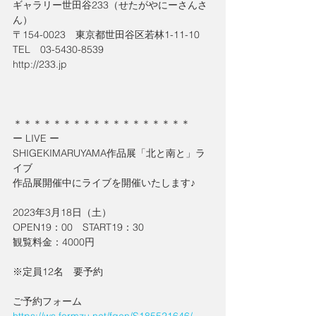
ギャラリー世田谷233（せたがやにーさんさ
ん）
〒154-0023　東京都世田谷区若林1-11-10
TEL　03-5430-8539
http://233.jp
＊＊＊＊＊＊＊＊＊＊＊＊＊＊＊＊＊＊
ー LIVE ー
SHIGEKIMARUYAMA作品展「北と南と」ラ
イブ
作品展開催中にライブを開催いたします♪
2023年3月18日（土）
OPEN19：00　START19：30
観覧料金：4000円
※定員12名　要予約
ご予約フォーム
https://ws.formzu.net/fgen/S185521646/