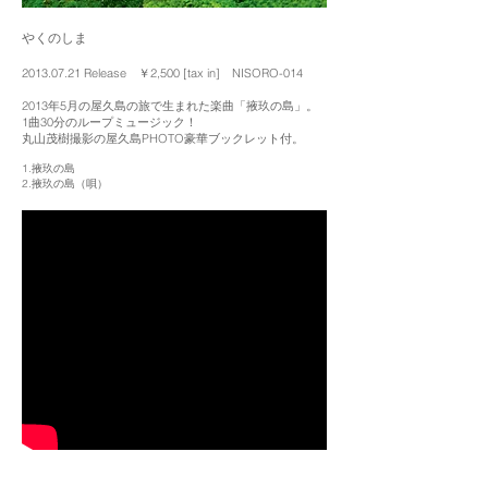
やくのしま
2013.07.21
Release ￥2,500 [tax in] NISORO-014
2013年5月の屋久島の旅で生まれた楽曲「掖玖の島」。
1曲30分のループミュージック！
丸山茂樹撮影の屋久島PHOTO豪華ブックレット付。
1.掖玖の島
2.掖玖の島（唄）