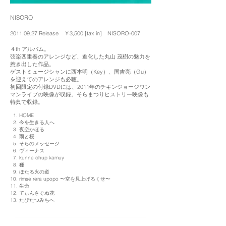
​NISORO
2011.09.27
Release ￥3,500 [tax in] NISORO-007
４th アルバム。
弦楽四重奏のアレンジなど、進化した丸山 茂樹の魅力を
惹き出した作品。
ゲストミュージシャンに西本明（Key）、国吉亮（Gu）
を迎えてのアレンジも必聴。
初回限定の付録DVDには、2011年のチキンジョージワン
マンライブの映像が収録。
そらまつりヒストリー映像も
特典で収録。
1. HOME
2. 今を生きる人へ
3. 夜空かほる
4. 雨と桜
5. そらのメッセージ
6. ヴィーナス
7. kunne chup kamuy
8. 種
9. ほたる火の道
10. rimse rera upopo 〜空を見上げるくせ〜
11. 生命
12. てぃんさぐぬ花
13. たびたつみちへ
購入はこちら Purchase