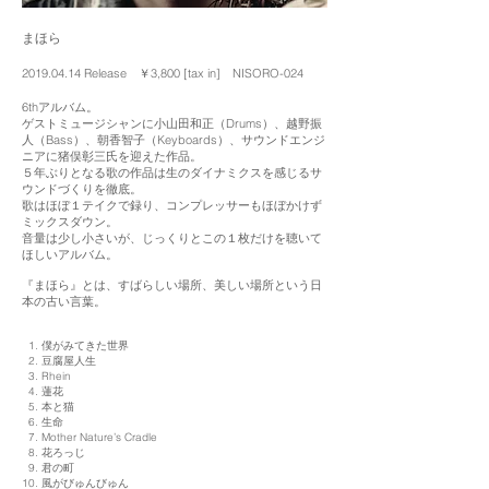
まほら
2019.04.14
Release ￥3,800 [tax in] NISORO-024
6thアルバム。
ゲストミュージシャンに小山田和正（Drums）、越野振
人（Bass）、朝香智子（Keyboards）、サウンドエンジ
ニアに猪俣彰三氏を迎えた作品。
５年ぶりとなる歌の作品は生のダイナミクスを感じるサ
ウンドづくりを徹底。
歌はほぼ１テイクで録り、コンプレッサーもほぼかけず
ミックスダウン。
音量は少し小さいが、じっくりとこの１枚だけを聴いて
ほしいアルバム。
『まほら』とは、すばらしい場所、美しい場所という日
本の古い言葉。
1. 僕がみてきた世界
2. 豆腐屋人生
3. Rhein
4. 蓮花
5. 本と猫
6. 生命
7. Mother Nature’s Cradle
8. 花ろっじ
9. 君の町
10. 風がびゅんびゅん