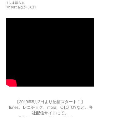
11. まほらま
12.何にもなかった日
【2019年5月3日より配信スタート！】
iTunes、レコチョク、mora、OTOTOYなど、各
社配信サイトにて、
通常版・ハイレゾ版にて配信中！！
（ダウンロード版は、「蓮花」・「何にもなか
った日」は
登録されていません。）