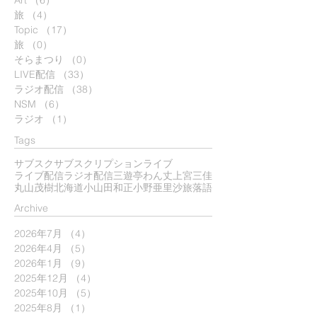
旅
（4）
4件の記事
Topic
（17）
17件の記事
旅
（0）
0件の記事
そらまつり
（0）
0件の記事
LIVE配信
（33）
33件の記事
ラジオ配信
（38）
38件の記事
NSM
（6）
6件の記事
ラジオ
（1）
1件の記事
Tags
サブスク
サブスクリプション
ライブ
ライブ配信
ラジオ配信
三遊亭わん丈
上宮三佳
丸山茂樹
北海道
小山田和正
小野亜里沙
旅
落語
​Archive
2026年7月
（4）
4件の記事
2026年4月
（5）
5件の記事
2026年1月
（9）
9件の記事
2025年12月
（4）
4件の記事
2025年10月
（5）
5件の記事
2025年8月
（1）
1件の記事