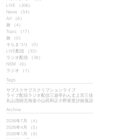
LIVE
（306）
306件の記事
News
（54）
54件の記事
Art
（6）
6件の記事
旅
（4）
4件の記事
Topic
（17）
17件の記事
旅
（0）
0件の記事
そらまつり
（0）
0件の記事
LIVE配信
（33）
33件の記事
ラジオ配信
（38）
38件の記事
NSM
（6）
6件の記事
ラジオ
（1）
1件の記事
Tags
サブスク
サブスクリプション
ライブ
ライブ配信
ラジオ配信
三遊亭わん丈
上宮三佳
丸山茂樹
北海道
小山田和正
小野亜里沙
旅
落語
​Archive
2026年7月
（4）
4件の記事
2026年4月
（5）
5件の記事
2026年1月
（9）
9件の記事