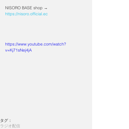
NISORO BASE shop → 
https://nisoro.official.ec
https://www.youtube.com/watch?
v=Kj71sNej4jA
タグ：
ラジオ配信