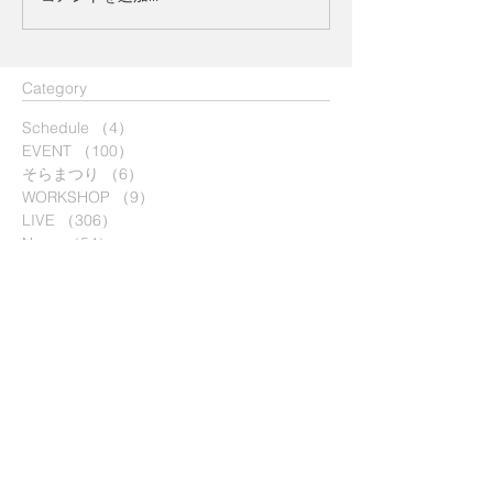
​Category
Schedule
（4）
4件の記事
EVENT
（100）
100件の記事
そらまつり
（6）
6件の記事
WORKSHOP
（9）
9件の記事
LIVE
（306）
306件の記事
News
（54）
54件の記事
Art
（6）
6件の記事
旅
（4）
4件の記事
Topic
（17）
17件の記事
旅
（0）
0件の記事
そらまつり
（0）
0件の記事
LIVE配信
（33）
33件の記事
ラジオ配信
（38）
38件の記事
NSM
（6）
6件の記事
ラジオ
（1）
1件の記事
Tags