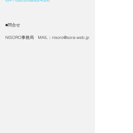
id=11b8cbfdad624300
■問合せ
NISORO事務局　MAIL：nisoro@sora-web.jp