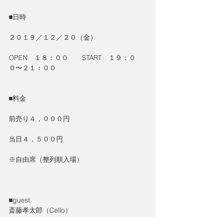
■日時
２０１９／１２／２０（金）
OPEN　１８：００　　START　１９：０
０〜２１：００
■料金
前売り４，０００円
当日４，５００円
※自由席（整列順入場）
■guest
斎藤孝太郎（Cello）