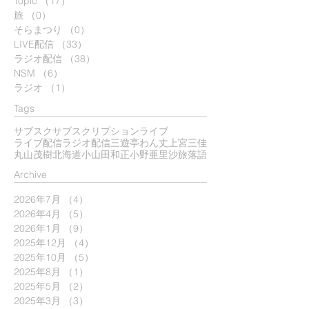
Topic
（17）
17件の記事
旅
（0）
0件の記事
そらまつり
（0）
0件の記事
LIVE配信
（33）
33件の記事
ラジオ配信
（38）
38件の記事
NSM
（6）
6件の記事
ラジオ
（1）
1件の記事
Tags
サブスク
サブスクリプション
ライブ
ライブ配信
ラジオ配信
三遊亭わん丈
上宮三佳
丸山茂樹
北海道
小山田和正
小野亜里沙
旅
落語
​Archive
2026年7月
（4）
4件の記事
2026年4月
（5）
5件の記事
2026年1月
（9）
9件の記事
2025年12月
（4）
4件の記事
2025年10月
（5）
5件の記事
2025年8月
（1）
1件の記事
2025年5月
（2）
2件の記事
2025年3月
（3）
3件の記事