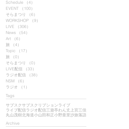
Schedule
（4）
4件の記事
EVENT
（100）
100件の記事
そらまつり
（6）
6件の記事
WORKSHOP
（9）
9件の記事
LIVE
（306）
306件の記事
News
（54）
54件の記事
Art
（6）
6件の記事
旅
（4）
4件の記事
Topic
（17）
17件の記事
旅
（0）
0件の記事
そらまつり
（0）
0件の記事
LIVE配信
（33）
33件の記事
ラジオ配信
（38）
38件の記事
NSM
（6）
6件の記事
ラジオ
（1）
1件の記事
Tags
サブスク
サブスクリプション
ライブ
ライブ配信
ラジオ配信
三遊亭わん丈
上宮三佳
丸山茂樹
北海道
小山田和正
小野亜里沙
旅
落語
​Archive