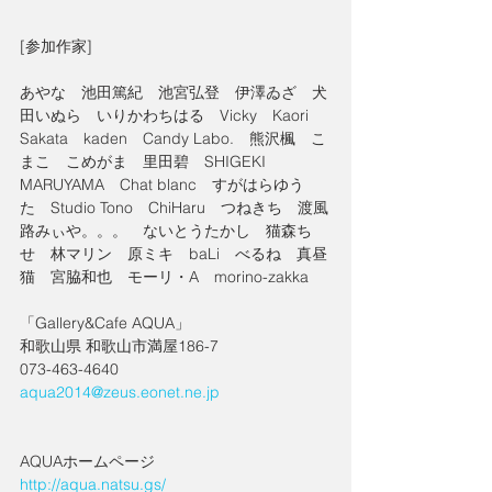
[参加作家]
あやな　池田篤紀　池宮弘登　伊澤ゐざ　犬
田いぬら　いりかわちはる　Vicky　Kaori 
Sakata　kaden　Candy Labo.　熊沢楓　こ
まこ　こめがま　里田碧　SHIGEKI 
MARUYAMA　Chat blanc　すがはらゆう
た　Studio Tono　ChiHaru　つねきち　渡風
路みぃや。。。　ないとうたかし　猫森ち
せ　林マリン　原ミキ　baLi　べるね　真昼
猫　宮脇和也　モーリ・A　morino-zakka
「Gallery&Cafe AQUA」
和歌山県 和歌山市満屋186-7
073-463-4640
aqua2014@zeus.eonet.ne.jp
AQUAホームページ
http://aqua.natsu.gs/