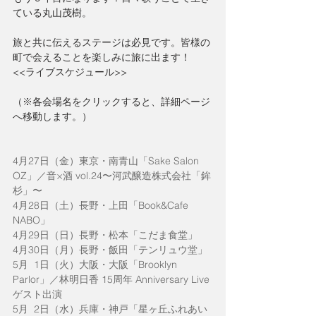
ている丸山茂樹。
旅と共に伝えるステージは必見です。皆様の
町で会えることを楽しみに旅に出ます！
<<ライブスケジュール>>
（※各会場名をクリックすると、詳細ページ
へ移動します。）
4月27日（金）東京・南青山「Sake Salon 
OZ」／音×酒 vol.24〜河武醸造株式会社「鉾
杉」〜
4月28日（土）長野・上田「Book&Cafe 
NABO」
4月29日（日）長野・松本「こだま食堂」
4月30日（月）長野・飯田「テンリュウ堂」
5月  1日（火）大阪・大阪「Brooklyn 
Parlor」／林明日香 15周年 Anniversary Live
ゲスト出演
5月  2日（水）兵庫・神戸「星ヶ丘ふれあい