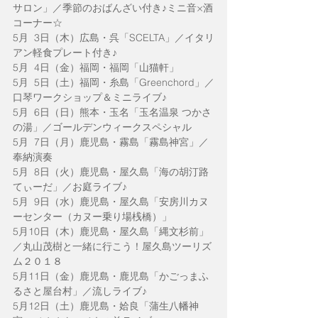
サロン」／季節のおばんざい付き♪ミニ音×酒
コーナー☆
5月  3日（木）広島・呉「SCELTA」／イタリ
アン軽食プレート付き♪
5月  4日（金）福岡・福岡「山猫軒」
5月  5日（土）福岡・糸島「Greenchord」／
口琴ワークショップ＆ミニライブ♪
5月  6日（日）熊本・玉名「玉名温泉 つかさ
の湯」／ゴールデンウィークスペシャル
5月  7日（月）鹿児島・霧島「霧島神宮」／
奉納演奏
5月  8日（火）鹿児島・屋久島「海の胡汀路 
てぃーだ」／お庭ライブ♪
5月  9日（水）鹿児島・屋久島「安房川カヌ
ーセンター（カヌー乗り場桟橋）」
5月10日（木）鹿児島・屋久島「縄文杉前」
／丸山茂樹と一緒に行こう！屋久島ツーリズ
ム２０１８
5月11日（金）鹿児島・鹿児島「かごっまふ
るさと屋台村」／流しライブ♪
5月12日（土）鹿児島・姶良「蒲生八幡神