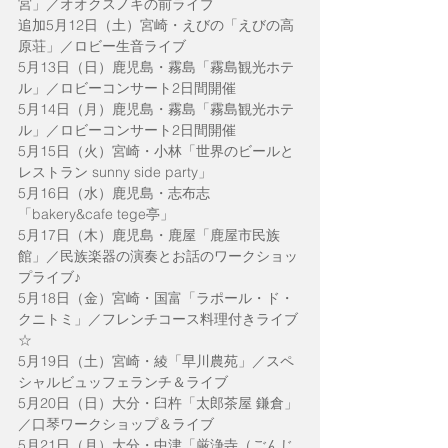
宮」／オオクスノキの前ライブ
追加5月12日（土）宮崎・えびの「えびの高
原荘」／ロビー生音ライブ
5月13日（日）鹿児島・霧島「霧島観光ホテ
ル」／ロビーコンサート2日間開催
5月14日（月）鹿児島・霧島「霧島観光ホテ
ル」／ロビーコンサート2日間開催
5月15日（火）宮崎・小林「世界のビールと
レストラン sunny side party」
5月16日（水）鹿児島・志布志
「bakery&cafe tege亭」
5月17日（木）鹿児島・鹿屋「鹿屋市民族
館」／民族楽器の演奏とお話のワークショッ
プライブ♪
5月18日（金）宮崎・国富「ラポール・ド・
クニトミ」／フレンチコース料理付きライブ
☆
5月19日（土）宮崎・綾「早川農苑」／スペ
シャルビュッフェランチ＆ライブ
5月20日（日）大分・臼杵「太郎茶屋 鎌倉」
／口琴ワークショップ＆ライブ
5月21日（月）大分・中津「厳浄寺（ごんじ