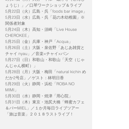
ょうじ）」／口琴ワークショップ＆ライブ
5月22日（火）広島・呉「foods bar image」
5月23日（水）広島・呉「花の木幼稚園」※
関係者対象
5月24日（木）高知・須崎「Live House 
CHEROKEE」
5月25日（金）兵庫・神戸「Acqua」
5月26日（土）大阪・泉佐野「あじあ雑貨と
チャイ nyau」／音楽×チャイ×パン
5月27日（日）和歌山・和歌山「天空（じゃ
んじゃん横町）」
5月28日（月）大阪・梅田「natural kichin め
だか2号店」／ゲスト：林明日香
5月29日（火）静岡・浜松「ROBA NO 
MIMI」
5月30日（水）静岡・焼津「用心院」
5月31日（木）東京・池尻大橋「蜂蜜カフェ
＆バーMIEL」／１か月毎日ライブツアー
「旅は音楽」２０１８ラストライブ！