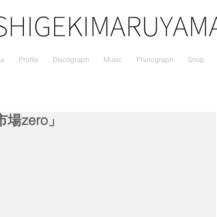
le
Profile
Discograph
Music
Photograph
Shop
場zero」