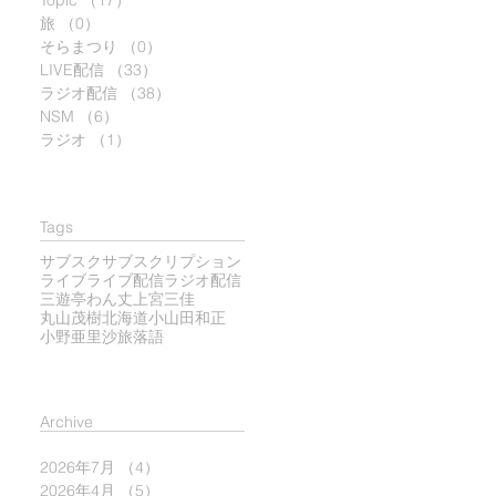
Topic
（17）
17件の記事
旅
（0）
0件の記事
そらまつり
（0）
0件の記事
LIVE配信
（33）
33件の記事
ラジオ配信
（38）
38件の記事
NSM
（6）
6件の記事
ラジオ
（1）
1件の記事
Tags
サブスク
サブスクリプション
ライブ
ライブ配信
ラジオ配信
三遊亭わん丈
上宮三佳
丸山茂樹
北海道
小山田和正
小野亜里沙
旅
落語
​Archive
2026年7月
（4）
4件の記事
2026年4月
（5）
5件の記事