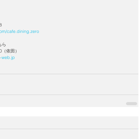
8
om/cafe.dining.zero
ちら
810（依田）
web.jp