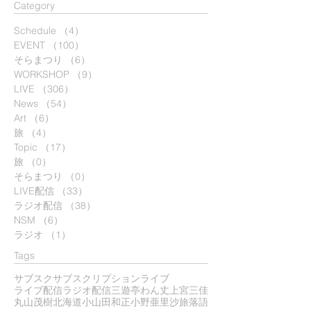
​Category
Schedule
（4）
4件の記事
EVENT
（100）
100件の記事
そらまつり
（6）
6件の記事
WORKSHOP
（9）
9件の記事
LIVE
（306）
306件の記事
News
（54）
54件の記事
Art
（6）
6件の記事
旅
（4）
4件の記事
Topic
（17）
17件の記事
旅
（0）
0件の記事
そらまつり
（0）
0件の記事
LIVE配信
（33）
33件の記事
ラジオ配信
（38）
38件の記事
NSM
（6）
6件の記事
ラジオ
（1）
1件の記事
Tags
サブスク
サブスクリプション
ライブ
ライブ配信
ラジオ配信
三遊亭わん丈
上宮三佳
丸山茂樹
北海道
小山田和正
小野亜里沙
旅
落語