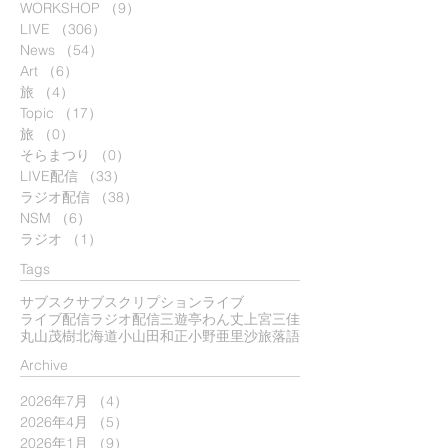
WORKSHOP
（9）
9件の記事
LIVE
（306）
306件の記事
News
（54）
54件の記事
Art
（6）
6件の記事
旅
（4）
4件の記事
Topic
（17）
17件の記事
旅
（0）
0件の記事
そらまつり
（0）
0件の記事
LIVE配信
（33）
33件の記事
ラジオ配信
（38）
38件の記事
NSM
（6）
6件の記事
ラジオ
（1）
1件の記事
Tags
サブスク
サブスクリプション
ライブ
ライブ配信
ラジオ配信
三遊亭わん丈
上宮三佳
丸山茂樹
北海道
小山田和正
小野亜里沙
旅
落語
​Archive
2026年7月
（4）
4件の記事
2026年4月
（5）
5件の記事
2026年1月
（9）
9件の記事