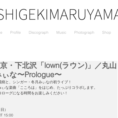
le
Profile
Discograph
Music
Photograph
Shop
東京・下北沢「lown(ラウン)」／丸山
な〜Prologue〜
茂樹と、シンガー・冬月みぃなの初ライブ！
みぃな楽曲「こころは」をはじめ、たっぷりコラボします。
ロローグになる時間をお楽しみください！
（日） 
 15:00