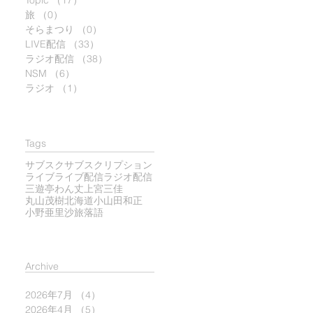
Topic
（17）
17件の記事
旅
（0）
0件の記事
そらまつり
（0）
0件の記事
LIVE配信
（33）
33件の記事
ラジオ配信
（38）
38件の記事
NSM
（6）
6件の記事
ラジオ
（1）
1件の記事
Tags
サブスク
サブスクリプション
ライブ
ライブ配信
ラジオ配信
三遊亭わん丈
上宮三佳
丸山茂樹
北海道
小山田和正
小野亜里沙
旅
落語
​Archive
2026年7月
（4）
4件の記事
2026年4月
（5）
5件の記事