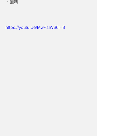
・無料
https://youtu.be/MwPsIWB6iH8