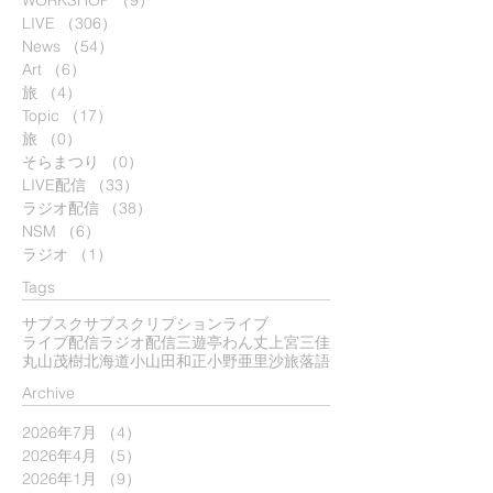
LIVE
（306）
306件の記事
News
（54）
54件の記事
Art
（6）
6件の記事
旅
（4）
4件の記事
Topic
（17）
17件の記事
旅
（0）
0件の記事
そらまつり
（0）
0件の記事
LIVE配信
（33）
33件の記事
ラジオ配信
（38）
38件の記事
NSM
（6）
6件の記事
ラジオ
（1）
1件の記事
Tags
サブスク
サブスクリプション
ライブ
ライブ配信
ラジオ配信
三遊亭わん丈
上宮三佳
丸山茂樹
北海道
小山田和正
小野亜里沙
旅
落語
​Archive
2026年7月
（4）
4件の記事
2026年4月
（5）
5件の記事
2026年1月
（9）
9件の記事