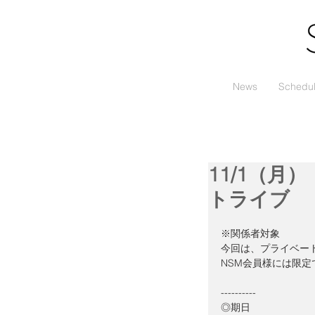
News
Schedu
11/1（月
トライブ
※関係者対象
今回は、プライベー
NSM会員様には限
----------
◎期日