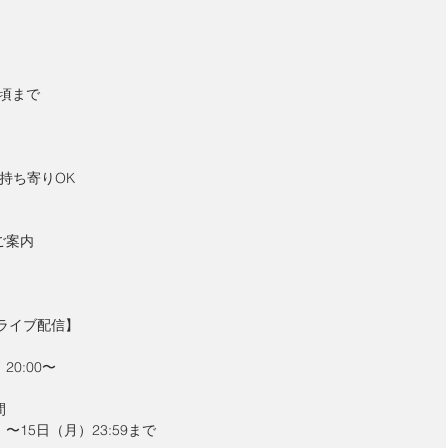
）
20頃まで
持ち寄りOK
ご案内
ライブ配信】
20:00〜
間
）〜15日（月）23:59まで