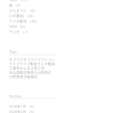
Topic
（17）
17件の記事
旅
（0）
0件の記事
そらまつり
（0）
0件の記事
LIVE配信
（33）
33件の記事
ラジオ配信
（38）
38件の記事
NSM
（6）
6件の記事
ラジオ
（1）
1件の記事
Tags
サブスク
サブスクリプション
ライブ
ライブ配信
ラジオ配信
三遊亭わん丈
上宮三佳
丸山茂樹
北海道
小山田和正
小野亜里沙
旅
落語
​Archive
2026年7月
（4）
4件の記事
2026年4月
（5）
5件の記事