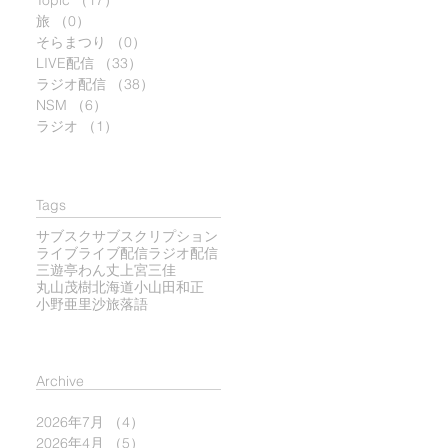
Topic
（17）
17件の記事
旅
（0）
0件の記事
そらまつり
（0）
0件の記事
LIVE配信
（33）
33件の記事
ラジオ配信
（38）
38件の記事
NSM
（6）
6件の記事
ラジオ
（1）
1件の記事
Tags
サブスク
サブスクリプション
ライブ
ライブ配信
ラジオ配信
三遊亭わん丈
上宮三佳
丸山茂樹
北海道
小山田和正
小野亜里沙
旅
落語
​Archive
2026年7月
（4）
4件の記事
2026年4月
（5）
5件の記事