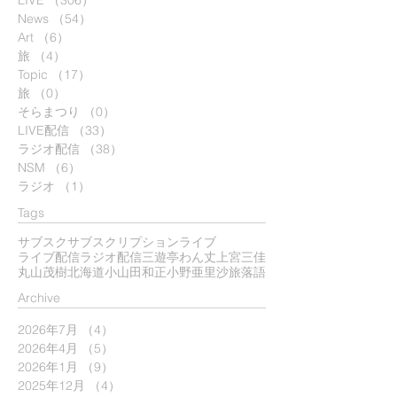
News
（54）
54件の記事
Art
（6）
6件の記事
旅
（4）
4件の記事
Topic
（17）
17件の記事
旅
（0）
0件の記事
そらまつり
（0）
0件の記事
LIVE配信
（33）
33件の記事
ラジオ配信
（38）
38件の記事
NSM
（6）
6件の記事
ラジオ
（1）
1件の記事
Tags
サブスク
サブスクリプション
ライブ
ライブ配信
ラジオ配信
三遊亭わん丈
上宮三佳
丸山茂樹
北海道
小山田和正
小野亜里沙
旅
落語
​Archive
2026年7月
（4）
4件の記事
2026年4月
（5）
5件の記事
2026年1月
（9）
9件の記事
2025年12月
（4）
4件の記事