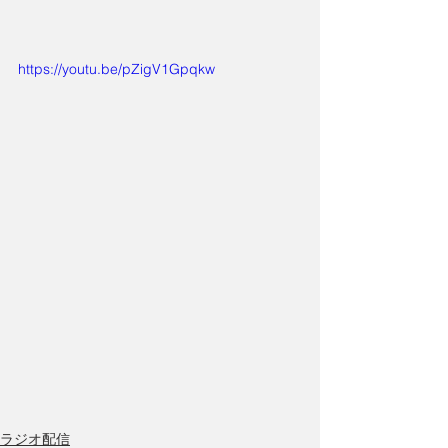
https://youtu.be/pZigV1Gpqkw
ラジオ配信