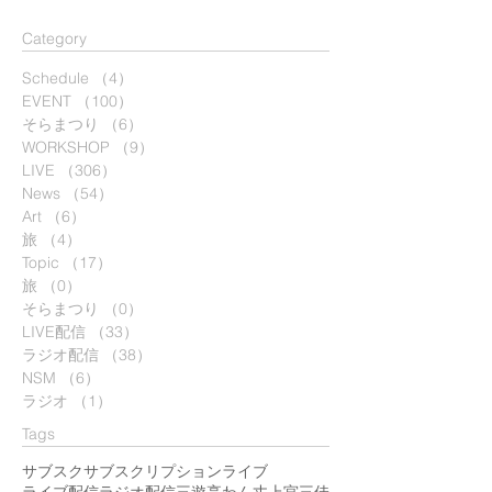
​Category
Schedule
（4）
4件の記事
EVENT
（100）
100件の記事
そらまつり
（6）
6件の記事
WORKSHOP
（9）
9件の記事
LIVE
（306）
306件の記事
News
（54）
54件の記事
Art
（6）
6件の記事
旅
（4）
4件の記事
Topic
（17）
17件の記事
旅
（0）
0件の記事
そらまつり
（0）
0件の記事
LIVE配信
（33）
33件の記事
ラジオ配信
（38）
38件の記事
NSM
（6）
6件の記事
ラジオ
（1）
1件の記事
Tags
サブスク
サブスクリプション
ライブ