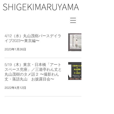
4/12（水）丸山茂樹バースデイラ
イブ2023〜東京編〜
2023年1月26日
5/19（木）東京・日本橋「アート
スペース兜座」／三遊亭わん丈と
丸山茂樹のタメ話２ 〜撮影わん
丈・落語丸山 お披露目会〜
2022年4月12日